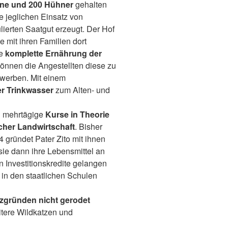
ine und 200 Hühner
gehalten
 jeglichen Einsatz von
ierten Saatgut erzeugt. Der Hof
e mit ihren Familien dort
ie
komplette Ernährung der
önnen die Angestellten diese zu
rwerben. Mit einem
er Trinkwasser
zum Alten- und
ch mehrtägige
Kurse in Theorie
cher Landwirtschaft
. Bisher
 gründet Pater Zito mit ihnen
 sie dann ihre Lebensmittel an
 Investitionskredite gelangen
in den staatlichen Schulen
tzgründen nicht gerodet
itere Wildkatzen und