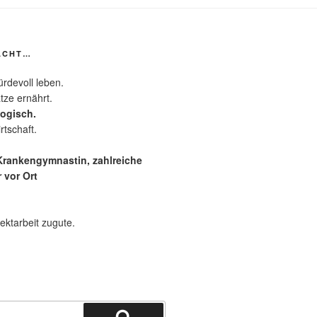
ACHT…
rdevoll leben.
tze ernährt.
logisch.
rtschaft.
 Krankengymnastin, zahlreiche
 vor Ort
ektarbeit zugute.