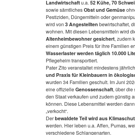
Landwirtschaft
u.a.
52 Kühe, 70 Schwe
sowie sämtliches
Obst und Gemüse
ohne
Pestiziden, Düngemitteln oder genmanipul
wird von
3 Angestellten
bewirtschaftet, di
wohnen. Mit diesen Lebensmitteln wird d
Altenheimbewohner gesichert
, zudem k
einem günstigen Preis für ihre Familien e
Wasserlaster werden täglich 10.000 Lit
Pflegeheim transportiert.
Pater Zito veranstaltet mindestens jährli
und Praxis für Kleinbauern in ökologis
wurden 34 Familien geschult. Im Juni 2024
eine offizielle
Genossenschaft
, über die
den Staat verkaufen und zudem günstig an
können. Diese Lebensmittel werden dann 
„verkocht“.
Der
bewaldete Teil wird aus Klimaschu
werden. Hier leben u.a. Affen, Pumas, we
verschiedene Schlangenarten.