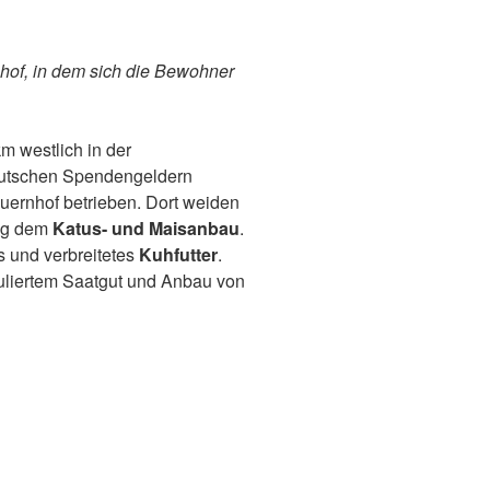
of, in dem sich die Bewohner
 km westlich in der
utschen Spendengeldern
auernhof betrieben. Dort weiden
gig dem
Katus- und Maisanbau
.
s und verbreitetes
Kuhfutter
.
uliertem Saatgut und Anbau von