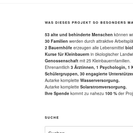
WAS DIESES PROJEKT SO BESONDERS M
53 alte und behinderte Menschen
können wü
30 Familien
werden durch attraktive Arbeitsplä
2 Bauernhöfe
erzeugen alle Lebensmittel
bio
Kurse für Kleinbauern
in ökologischer Landwi
Genossenschaft
mit 25 Kleinbauernfamilien.
Ehrenamtlich
3 Ärztinnen, 1 Psychologin, 1
Schülergruppen, 30 engagierte Unterstützer
Autarke komplette
Wasserversorgung.
Autarke komplette
Solarstromversorgung.
Ihre Spende
kommt zu nahezu
100 %
der Proj
SUCHE
Suche