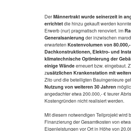
Der
Männertrakt wurde seinerzeit in 
errichtet
die hinzu gekauft werden konnt
Erwerb (nur) pragmatisch renoviert. im
Ra
Generalsanierung
der inzwischen marod
erwarteten
Kostenvolumen von 80.000,-
Dachkonstruktionen, Elektro- und Insta
klimatechnische Optimierung der Gebä
einige Wände
erneuert bzw. eingebaut. Z
z
usätzlichen Krankenstation mit weiter
Zito und die beteiligten Bauingenieure g
Nutzung von weiteren 30 Jahren
möglic
angedachter etwa 200.000,- € teurer Abr
Kostengründen nicht realisiert werden.
Mit diesem notwendigen Teilprojekt wird
Finanzierung der Gesamtkosten von etwa 8
Eigenleistungen vor Ort in Höhe von 20.00