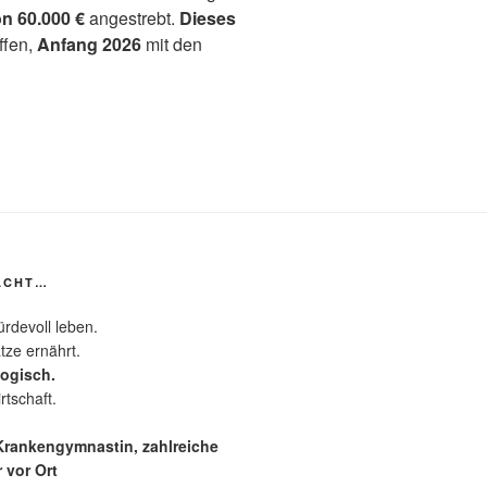
n 60.000 €
angestrebt.
Dieses
ffen,
Anfang 2026
mit den
ACHT…
rdevoll leben.
tze ernährt.
logisch.
rtschaft.
 Krankengymnastin, zahlreiche
 vor Ort