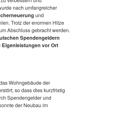
n zu verbessern und
wurde nach umfangreicher
acherneuerung
und
len. Trotz der enormen Hitze
 zum Abschluss gebracht werden.
deutschen Spendengeldern
 Eigenleistungen vor Ort
 das Wohngebäude der
tört, so dass dies kurzfristig
urch Spendengelder und
 konnte der Neubau im