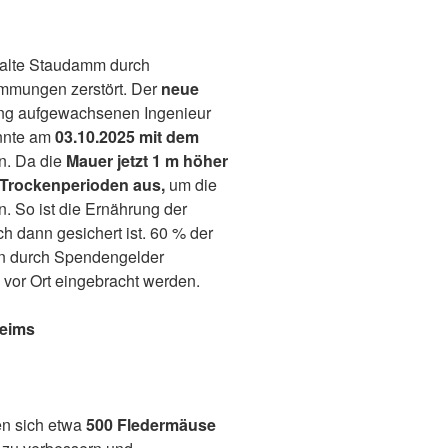
 alte Staudamm durch
mmungen zerstört. Der
neue
tung aufgewachsenen Ingenieur
onnte am
03.10.2025 mit dem
n. Da die
Mauer jetzt 1 m höher
 Trockenperioden aus,
um die
n. So ist die Ernährung der
 dann gesichert ist. 60 % der
n durch Spendengelder
 vor Ort eingebracht werden.
heims
en sich etwa
500 Fledermäuse