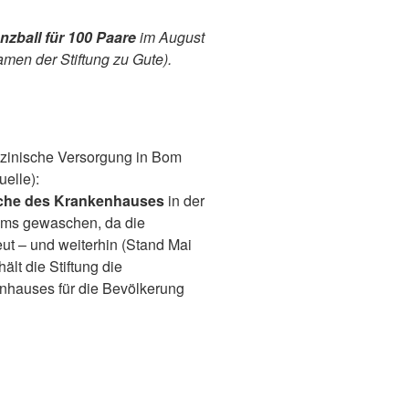
nzball für 100 Paare
im August
amen der Stiftung zu Gute).
dizinische Versorgung in Bom
elle):
he des Krankenhauses
in der
ims gewaschen, da die
 – und weiterhin (Stand Mai
hält die Stiftung die
enhauses für die Bevölkerung