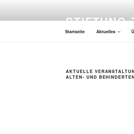
Zum
Inhalt
STIFTUNG-
springen
Startseite
Aktuelles
Ü
AKTUELLE VERANSTALTU
ALTEN- UND BEHINDERTE