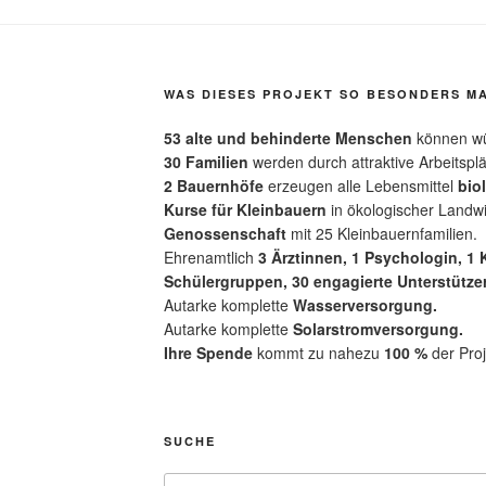
WAS DIESES PROJEKT SO BESONDERS M
53 alte und behinderte Menschen
können wü
30 Familien
werden durch attraktive Arbeitsplä
2 Bauernhöfe
erzeugen alle Lebensmittel
bio
Kurse für Kleinbauern
in ökologischer Landwi
Genossenschaft
mit 25 Kleinbauernfamilien.
Ehrenamtlich
3 Ärztinnen, 1 Psychologin, 1
Schülergruppen, 30 engagierte Unterstützer
Autarke komplette
Wasserversorgung.
Autarke komplette
Solarstromversorgung.
Ihre Spende
kommt zu nahezu
100 %
der Proj
SUCHE
Suche