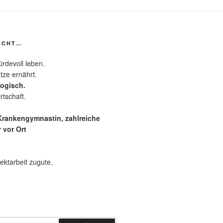
ACHT…
rdevoll leben.
tze ernährt.
logisch.
rtschaft.
 Krankengymnastin, zahlreiche
 vor Ort
ektarbeit zugute.