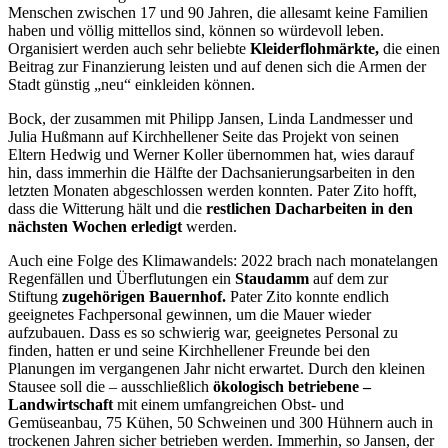
Menschen zwischen 17 und 90 Jahren, die allesamt keine Familien
haben und völlig mittellos sind, können so würdevoll leben.
Organisiert werden auch sehr beliebte
Kleiderflohmärkte,
die einen
Beitrag zur Finanzierung leisten und auf denen sich die Armen der
Stadt günstig „neu“ einkleiden können.
Bock, der zusammen mit Philipp Jansen, Linda Landmesser und
Julia Hußmann auf Kirchhellener Seite das Projekt von seinen
Eltern Hedwig und Werner Koller übernommen hat, wies darauf
hin, dass immerhin die Hälfte der Dachsanierungsarbeiten in den
letzten Monaten abgeschlossen werden konnten. Pater Zito hofft,
dass die Witterung hält und die
restlichen Dacharbeiten in den
nächsten Wochen erledigt
werden.
Auch eine Folge des Klimawandels: 2022 brach nach monatelangen
Regenfällen und Überflutungen ein
Staudamm
auf dem zur
Stiftung
zugehörigen Bauernhof.
Pater Zito konnte endlich
geeignetes Fachpersonal gewinnen, um die Mauer wieder
aufzubauen. Dass es so schwierig war, geeignetes Personal zu
finden, hatten er und seine Kirchhellener Freunde bei den
Planungen im vergangenen Jahr nicht erwartet. Durch den kleinen
Stausee soll die – ausschließlich
ökologisch betriebene –
Landwirtschaft
mit einem umfangreichen Obst- und
Gemüseanbau, 75 Kühen, 50 Schweinen und 300 Hühnern auch in
trockenen Jahren sicher betrieben werden. Immerhin, so Jansen, der