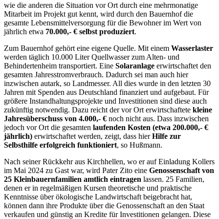
wie die anderen die Situation vor Ort durch eine mehrmonatige
Mitarbeit im Projekt gut kennt, wird durch den Bauernhof die
gesamte Lebensmittelversorgung für die Bewohner im Wert von
jährlich etwa
70.000,- € selbst produziert
.
Zum Bauernhof gehört eine eigene Quelle. Mit einem
Wasserlaster
werden täglich 10.000 Liter Quellwasser zum Alten- und
Behindertenheim transportiert. Eine
Solaranlage
erwirtschaftet den
gesamten Jahresstromverbrauch. Dadurch sei man auch hier
inzwischen autark, so Landmesser. All dies wurde in den letzten 30
Jahren mit Spenden aus Deutschland finanziert und aufgebaut. Für
größere Instandhaltungsprojekte und Investitionen sind diese auch
zukünftig notwendig. Dazu reicht der vor Ort erwirtschaftete
kleine
Jahresüberschuss von 4.000,- €
noch nicht aus. Dass inzwischen
jedoch vor Ort die gesamten
laufenden Kosten (etwa 200.000,- €
jährlich)
erwirtschaftet werden, zeigt, dass hier
Hilfe zur
Selbsthilfe erfolgreich funktioniert
, so Hußmann.
Nach seiner Rückkehr aus Kirchhellen, wo er auf Einladung Kollers
im Mai 2024 zu Gast war, wird Pater Zito eine
Genossenschaft von
25 Kleinbauernfamilien amtlich eintragen
lassen. 25 Familien,
denen er in regelmäßigen Kursen theoretische und praktische
Kenntnisse über ökologische Landwirtschaft beigebracht hat,
können dann ihre Produkte über die Genossenschaft an den Staat
verkaufen und günstig an Kredite für Investitionen gelangen. Diese