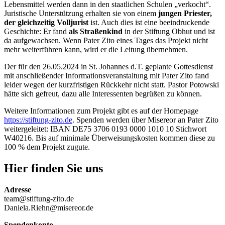
Lebensmittel werden dann in den staatlichen Schulen „verkocht“.
Juristische Unterstützung erhalten sie von einem
jungen Priester,
der gleichzeitig Volljurist
ist. Auch dies ist eine beeindruckende
Geschichte: Er fand
als Straßenkind
in der Stiftung Obhut und ist
da aufgewachsen. Wenn Pater Zito eines Tages das Projekt nicht
mehr weiterführen kann, wird er die Leitung übernehmen.
Der für den 26.05.2024 in St. Johannes d.T. geplante Gottesdienst
mit anschließender Informationsveranstaltung mit Pater Zito fand
leider wegen der kurzfristigen Rückkehr nicht statt. Pastor Potowski
hätte sich gefreut, dazu alle Interessenten begrüßen zu können.
Weitere Informationen zum Projekt gibt es auf der Homepage
https://stiftung-zito.de
. Spenden werden über Misereor an Pater Zito
weitergeleitet: IBAN DE75 3706 0193 0000 1010 10 Stichwort
W40216. Bis auf minimale Überweisungskosten kommen diese zu
100 % dem Projekt zugute.
Hier finden Sie uns
Adresse
team@stiftung-zito.de
Daniela.Riehn@misereor.de
Spendenkonto