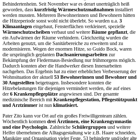
Behindertenheim. Seit November war es derart unerträglich heiß
geworden, dass
kurzfristig Wärmeschutzmaßnahmen
installiert
werden mussten. Mehreren Bewohnerinnen und Bewohnern hätten
die Hitzeperiode sonst wohl nicht überlebt. So wurden u.a.
3
Klimaanlagen
eingebaut, Fensterflächen verkleinert, spezielle
Wärmeschutzscheiben
verbaut und weitere
Bäume gepflanzt
, die
ein Aufwärmen der Räume verhindern. Gleichzeitig wurden die
Arbeiten genutzt, um die Sanitärbereiche zu erweitern und zu
modernisieren. Wegen der enormen Hitze, so Guido Bock, waren
die ursprünglich geplanten
Dachsanierungsarbeiten
zur
Bekämpfung der Fledermaus-Besiedlung nur frühmorgens möglich.
Dadurch konnten aber die Handwerker diesen Innenarbeiten
nachgehen. Das Ergebnis hat zu einer erheblichen Verbesserung der
Wohnsituation der aktuell
53 Bewohnerinnen und Bewohner und
30 Angestellten
beigetragen. Insbesondere konnten die
Hitzebelastungen für diejenigen vermindert werden, die auf eines
der
6 Krankenpflegeplätze
angewiesen sind. Der gesamte
medizinische Bereich mit
Krankenpflegestation, Pflegestützpunkt
und Arztzimmer
ist nun
klimatisiert.
Pater Zito kann vor Ort auf ein großes Freiwilligenteam zählen.
Wöchentlich kommen
drei Ärztinnen, eine Krankengymnastin
und eine Psychologin
. Zahlreiche
Schülergruppen
und weitere
Helfer übernehmen die Alltagsgestaltung wie z.B. Haare schneiden,
Maniküre und Organisation vieler Feste. 53 behinderte und/oder alte